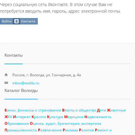
Через социальную сеть Вконтакте. В этом случае Вам не
потребуется вводить имя, пароль, адрес электронной почты.
Контакты
Россия, г. Вологда, ул. Гончарная, д. 4а
inbox@wobla.ru
Каталог Вологды
Б
анки, финансы и страхование
В
ласть и общество
Д
ети
Ж
ивотные
Ж
КХ
И
нтернет
К
расота
К
ультура
М
едицина
Н
едвижимость
О
бразование
О
ценка, аудит, бухгалтерия, экспертиза
П
ромышленность
Р
азвлечения
Р
еклама
Р
елигия
Р
емонт и