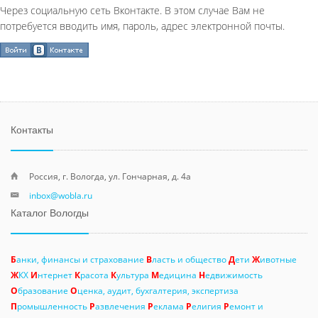
Через социальную сеть Вконтакте. В этом случае Вам не
потребуется вводить имя, пароль, адрес электронной почты.
Контакты
Россия, г. Вологда, ул. Гончарная, д. 4а
inbox@wobla.ru
Каталог Вологды
Б
анки, финансы и страхование
В
ласть и общество
Д
ети
Ж
ивотные
Ж
КХ
И
нтернет
К
расота
К
ультура
М
едицина
Н
едвижимость
О
бразование
О
ценка, аудит, бухгалтерия, экспертиза
П
ромышленность
Р
азвлечения
Р
еклама
Р
елигия
Р
емонт и