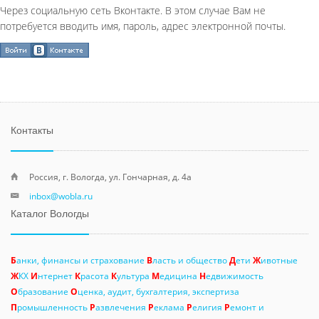
Через социальную сеть Вконтакте. В этом случае Вам не
потребуется вводить имя, пароль, адрес электронной почты.
Контакты
Россия, г. Вологда, ул. Гончарная, д. 4а
inbox@wobla.ru
Каталог Вологды
Б
анки, финансы и страхование
В
ласть и общество
Д
ети
Ж
ивотные
Ж
КХ
И
нтернет
К
расота
К
ультура
М
едицина
Н
едвижимость
О
бразование
О
ценка, аудит, бухгалтерия, экспертиза
П
ромышленность
Р
азвлечения
Р
еклама
Р
елигия
Р
емонт и