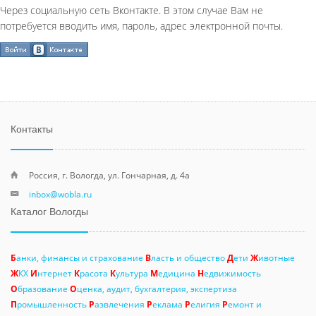
Через социальную сеть Вконтакте. В этом случае Вам не
потребуется вводить имя, пароль, адрес электронной почты.
Контакты
Россия, г. Вологда, ул. Гончарная, д. 4а
inbox@wobla.ru
Каталог Вологды
Б
анки, финансы и страхование
В
ласть и общество
Д
ети
Ж
ивотные
Ж
КХ
И
нтернет
К
расота
К
ультура
М
едицина
Н
едвижимость
О
бразование
О
ценка, аудит, бухгалтерия, экспертиза
П
ромышленность
Р
азвлечения
Р
еклама
Р
елигия
Р
емонт и