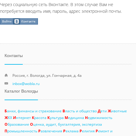
Через социальную сеть Вконтакте. В этом случае Вам не
потребуется вводить имя, пароль, адрес электронной почты.
Контакты
Россия, г. Вологда, ул. Гончарная, д. 4а
inbox@wobla.ru
Каталог Вологды
Б
анки, финансы и страхование
В
ласть и общество
Д
ети
Ж
ивотные
Ж
КХ
И
нтернет
К
расота
К
ультура
М
едицина
Н
едвижимость
О
бразование
О
ценка, аудит, бухгалтерия, экспертиза
П
ромышленность
Р
азвлечения
Р
еклама
Р
елигия
Р
емонт и