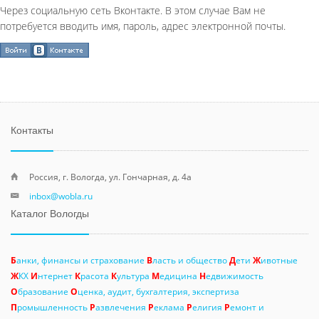
Через социальную сеть Вконтакте. В этом случае Вам не
потребуется вводить имя, пароль, адрес электронной почты.
Контакты
Россия, г. Вологда, ул. Гончарная, д. 4а
inbox@wobla.ru
Каталог Вологды
Б
анки, финансы и страхование
В
ласть и общество
Д
ети
Ж
ивотные
Ж
КХ
И
нтернет
К
расота
К
ультура
М
едицина
Н
едвижимость
О
бразование
О
ценка, аудит, бухгалтерия, экспертиза
П
ромышленность
Р
азвлечения
Р
еклама
Р
елигия
Р
емонт и