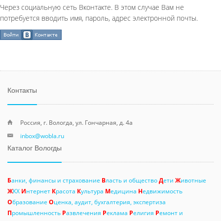
Через социальную сеть Вконтакте. В этом случае Вам не
потребуется вводить имя, пароль, адрес электронной почты.
Контакты
Россия, г. Вологда, ул. Гончарная, д. 4а
inbox@wobla.ru
Каталог Вологды
Б
анки, финансы и страхование
В
ласть и общество
Д
ети
Ж
ивотные
Ж
КХ
И
нтернет
К
расота
К
ультура
М
едицина
Н
едвижимость
О
бразование
О
ценка, аудит, бухгалтерия, экспертиза
П
ромышленность
Р
азвлечения
Р
еклама
Р
елигия
Р
емонт и