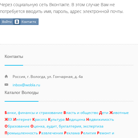
Через социальную сеть Вконтакте. В этом случае Вам не
потребуется вводить имя, пароль, адрес электронной почты.
Контакты
Россия, г. Вологда, ул. Гончарная, д. 4а
inbox@wobla.ru
Каталог Вологды
Б
анки, финансы и страхование
В
ласть и общество
Д
ети
Ж
ивотные
Ж
КХ
И
нтернет
К
расота
К
ультура
М
едицина
Н
едвижимость
О
бразование
О
ценка, аудит, бухгалтерия, экспертиза
П
ромышленность
Р
азвлечения
Р
еклама
Р
елигия
Р
емонт и