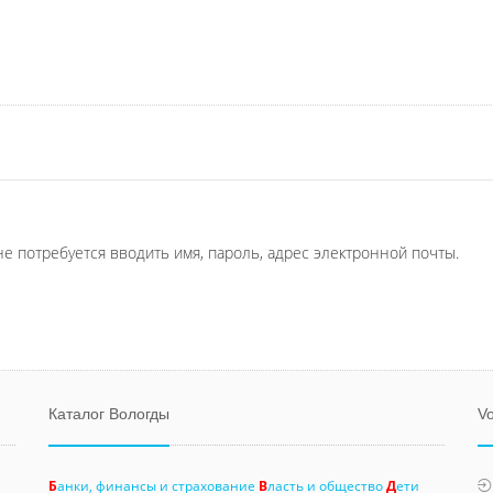
не потребуется вводить имя, пароль, адрес электронной почты.
Каталог Вологды
Vo
Б
анки, финансы и страхование
В
ласть и общество
Д
ети