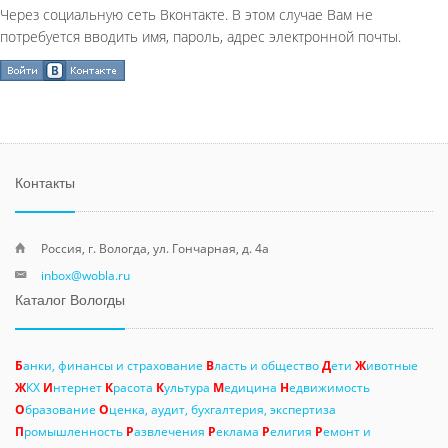
Через социальную сеть Вконтакте. В этом случае Вам не
потребуется вводить имя, пароль, адрес электронной почты.
Контакты
Россия, г. Вологда, ул. Гончарная, д. 4а
inbox@wobla.ru
Каталог Вологды
Б
анки, финансы и страхование
В
ласть и общество
Д
ети
Ж
ивотные
Ж
КХ
И
нтернет
К
расота
К
ультура
М
едицина
Н
едвижимость
О
бразование
О
ценка, аудит, бухгалтерия, экспертиза
П
ромышленность
Р
азвлечения
Р
еклама
Р
елигия
Р
емонт и