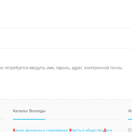
не потребуется вводить имя, пароль, адрес электронной почты.
Каталог Вологды
Vo
Б
анки, финансы и страхование
В
ласть и общество
Д
ети