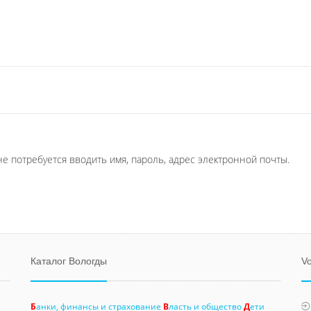
не потребуется вводить имя, пароль, адрес электронной почты.
Каталог Вологды
Vo
Б
анки, финансы и страхование
В
ласть и общество
Д
ети