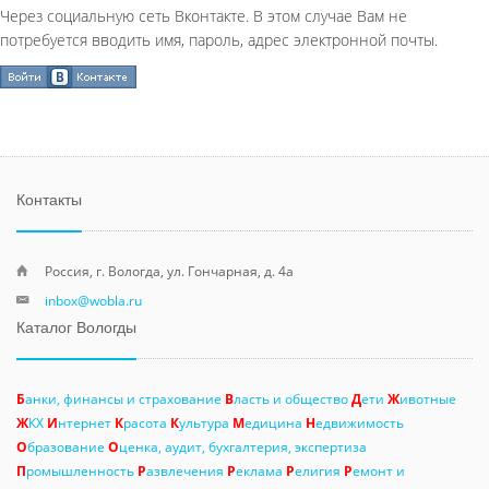
Через социальную сеть Вконтакте. В этом случае Вам не
потребуется вводить имя, пароль, адрес электронной почты.
Контакты
Россия, г. Вологда, ул. Гончарная, д. 4а
inbox@wobla.ru
Каталог Вологды
Б
анки, финансы и страхование
В
ласть и общество
Д
ети
Ж
ивотные
Ж
КХ
И
нтернет
К
расота
К
ультура
М
едицина
Н
едвижимость
О
бразование
О
ценка, аудит, бухгалтерия, экспертиза
П
ромышленность
Р
азвлечения
Р
еклама
Р
елигия
Р
емонт и