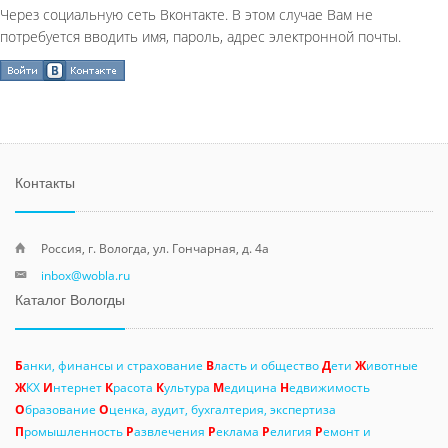
Через социальную сеть Вконтакте. В этом случае Вам не
потребуется вводить имя, пароль, адрес электронной почты.
Контакты
Россия, г. Вологда, ул. Гончарная, д. 4а
inbox@wobla.ru
Каталог Вологды
Б
анки, финансы и страхование
В
ласть и общество
Д
ети
Ж
ивотные
Ж
КХ
И
нтернет
К
расота
К
ультура
М
едицина
Н
едвижимость
О
бразование
О
ценка, аудит, бухгалтерия, экспертиза
П
ромышленность
Р
азвлечения
Р
еклама
Р
елигия
Р
емонт и