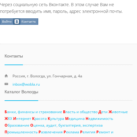
Через социальную сеть Вконтакте. В этом случае Вам не
потребуется вводить имя, пароль, адрес электронной почты.
Контакты
Россия, г. Вологда, ул. Гончарная, д. 4а
inbox@wobla.ru
Каталог Вологды
Б
анки, финансы и страхование
В
ласть и общество
Д
ети
Ж
ивотные
Ж
КХ
И
нтернет
К
расота
К
ультура
М
едицина
Н
едвижимость
О
бразование
О
ценка, аудит, бухгалтерия, экспертиза
П
ромышленность
Р
азвлечения
Р
еклама
Р
елигия
Р
емонт и