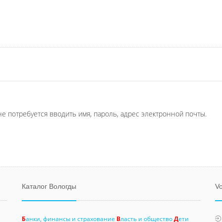
не потребуется вводить имя, пароль, адрес электронной почты.
Каталог Вологды
Vo
Б
анки, финансы и страхование
В
ласть и общество
Д
ети