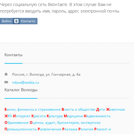
Через социальную сеть Вконтакте. В этом случае Вам не
потребуется вводить имя, пароль, адрес электронной почты.
Контакты
Россия, г. Вологда, ул. Гончарная, д. 4а
inbox@wobla.ru
Каталог Вологды
Б
анки, финансы и страхование
В
ласть и общество
Д
ети
Ж
ивотные
Ж
КХ
И
нтернет
К
расота
К
ультура
М
едицина
Н
едвижимость
О
бразование
О
ценка, аудит, бухгалтерия, экспертиза
П
ромышленность
Р
азвлечения
Р
еклама
Р
елигия
Р
емонт и