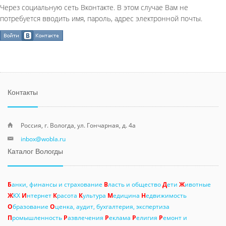
Через социальную сеть Вконтакте. В этом случае Вам не
потребуется вводить имя, пароль, адрес электронной почты.
Контакты
Россия, г. Вологда, ул. Гончарная, д. 4а
inbox@wobla.ru
Каталог Вологды
Б
анки, финансы и страхование
В
ласть и общество
Д
ети
Ж
ивотные
Ж
КХ
И
нтернет
К
расота
К
ультура
М
едицина
Н
едвижимость
О
бразование
О
ценка, аудит, бухгалтерия, экспертиза
П
ромышленность
Р
азвлечения
Р
еклама
Р
елигия
Р
емонт и