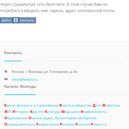
Через социальную сеть Вконтакте. В этом случае Вам не
потребуется вводить имя, пароль, адрес электронной почты.
Контакты
Россия, г. Вологда, ул. Гончарная, д. 4а
inbox@wobla.ru
Каталог Вологды
Б
анки, финансы и страхование
В
ласть и общество
Д
ети
Ж
ивотные
Ж
КХ
И
нтернет
К
расота
К
ультура
М
едицина
Н
едвижимость
О
бразование
О
ценка, аудит, бухгалтерия, экспертиза
П
ромышленность
Р
азвлечения
Р
еклама
Р
елигия
Р
емонт и