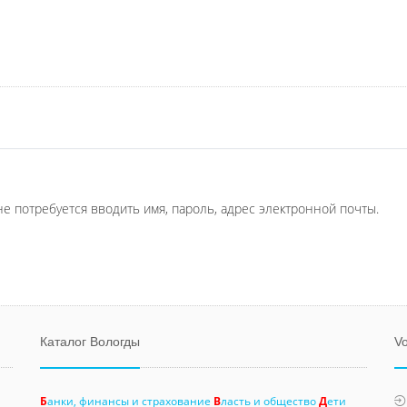
не потребуется вводить имя, пароль, адрес электронной почты.
Каталог Вологды
Vo
Б
анки, финансы и страхование
В
ласть и общество
Д
ети