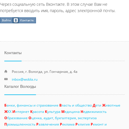
Через социальную сеть Вконтакте. В этом случае Вам не
потребуется вводить имя, пароль, адрес электронной почты.
Контакты
Россия, г. Вологда, ул. Гончарная, д. 4а
inbox@wobla.ru
Каталог Вологды
Б
анки, финансы и страхование
В
ласть и общество
Д
ети
Ж
ивотные
Ж
КХ
И
нтернет
К
расота
К
ультура
М
едицина
Н
едвижимость
О
бразование
О
ценка, аудит, бухгалтерия, экспертиза
П
ромышленность
Р
азвлечения
Р
еклама
Р
елигия
Р
емонт и