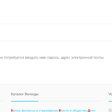
не потребуется вводить имя, пароль, адрес электронной почты.
Каталог Вологды
Vo
Б
анки, финансы и страхование
В
ласть и общество
Д
ети