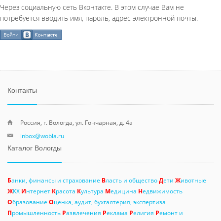
Через социальную сеть Вконтакте. В этом случае Вам не
потребуется вводить имя, пароль, адрес электронной почты.
Контакты
Россия, г. Вологда, ул. Гончарная, д. 4а
inbox@wobla.ru
Каталог Вологды
Б
анки, финансы и страхование
В
ласть и общество
Д
ети
Ж
ивотные
Ж
КХ
И
нтернет
К
расота
К
ультура
М
едицина
Н
едвижимость
О
бразование
О
ценка, аудит, бухгалтерия, экспертиза
П
ромышленность
Р
азвлечения
Р
еклама
Р
елигия
Р
емонт и