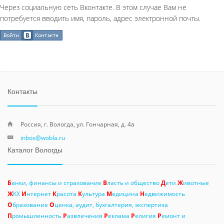
Через социальную сеть Вконтакте. В этом случае Вам не
потребуется вводить имя, пароль, адрес электронной почты.
Контакты
Россия, г. Вологда, ул. Гончарная, д. 4а
inbox@wobla.ru
Каталог Вологды
Б
анки, финансы и страхование
В
ласть и общество
Д
ети
Ж
ивотные
Ж
КХ
И
нтернет
К
расота
К
ультура
М
едицина
Н
едвижимость
О
бразование
О
ценка, аудит, бухгалтерия, экспертиза
П
ромышленность
Р
азвлечения
Р
еклама
Р
елигия
Р
емонт и