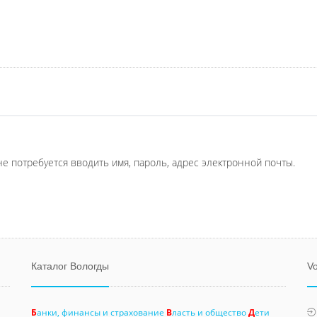
не потребуется вводить имя, пароль, адрес электронной почты.
Каталог Вологды
Vo
Б
анки, финансы и страхование
В
ласть и общество
Д
ети