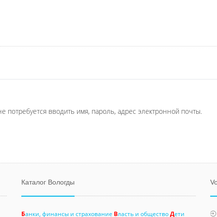
не потребуется вводить имя, пароль, адрес электронной почты.
Каталог Вологды
Vo
Б
анки, финансы и страхование
В
ласть и общество
Д
ети