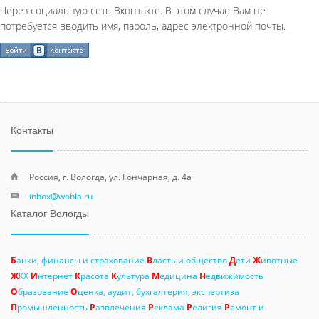
Через социальную сеть Вконтакте. В этом случае Вам не
потребуется вводить имя, пароль, адрес электронной почты.
Контакты
Россия, г. Вологда, ул. Гончарная, д. 4а
inbox@wobla.ru
Каталог Вологды
Б
анки, финансы и страхование
В
ласть и общество
Д
ети
Ж
ивотные
Ж
КХ
И
нтернет
К
расота
К
ультура
М
едицина
Н
едвижимость
О
бразование
О
ценка, аудит, бухгалтерия, экспертиза
П
ромышленность
Р
азвлечения
Р
еклама
Р
елигия
Р
емонт и