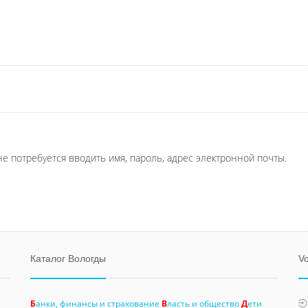
не потребуется вводить имя, пароль, адрес электронной почты.
Каталог Вологды
Vo
Б
анки, финансы и страхование
В
ласть и общество
Д
ети