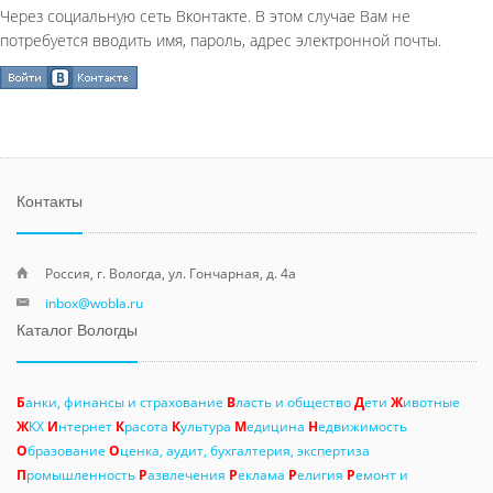
Через социальную сеть Вконтакте. В этом случае Вам не
потребуется вводить имя, пароль, адрес электронной почты.
Контакты
Россия, г. Вологда, ул. Гончарная, д. 4а
inbox@wobla.ru
Каталог Вологды
Б
анки, финансы и страхование
В
ласть и общество
Д
ети
Ж
ивотные
Ж
КХ
И
нтернет
К
расота
К
ультура
М
едицина
Н
едвижимость
О
бразование
О
ценка, аудит, бухгалтерия, экспертиза
П
ромышленность
Р
азвлечения
Р
еклама
Р
елигия
Р
емонт и