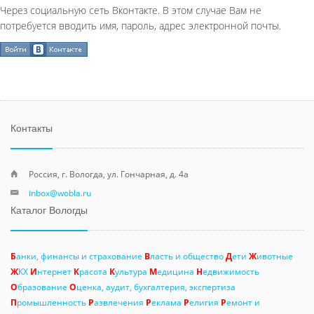
Через социальную сеть Вконтакте. В этом случае Вам не
потребуется вводить имя, пароль, адрес электронной почты.
Контакты
Россия, г. Вологда, ул. Гончарная, д. 4а
inbox@wobla.ru
Каталог Вологды
Б
анки, финансы и страхование
В
ласть и общество
Д
ети
Ж
ивотные
Ж
КХ
И
нтернет
К
расота
К
ультура
М
едицина
Н
едвижимость
О
бразование
О
ценка, аудит, бухгалтерия, экспертиза
П
ромышленность
Р
азвлечения
Р
еклама
Р
елигия
Р
емонт и