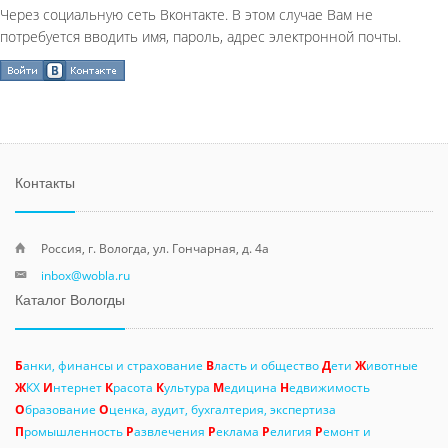
Через социальную сеть Вконтакте. В этом случае Вам не
потребуется вводить имя, пароль, адрес электронной почты.
Контакты
Россия, г. Вологда, ул. Гончарная, д. 4а
inbox@wobla.ru
Каталог Вологды
Б
анки, финансы и страхование
В
ласть и общество
Д
ети
Ж
ивотные
Ж
КХ
И
нтернет
К
расота
К
ультура
М
едицина
Н
едвижимость
О
бразование
О
ценка, аудит, бухгалтерия, экспертиза
П
ромышленность
Р
азвлечения
Р
еклама
Р
елигия
Р
емонт и