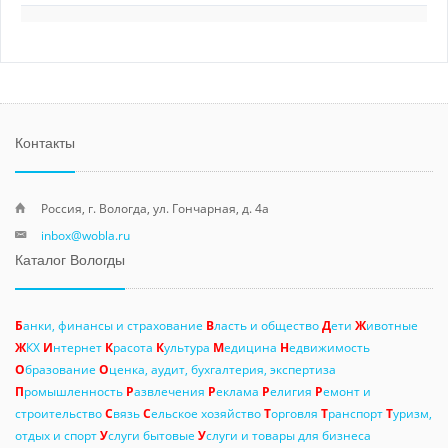
Контакты
Россия, г. Вологда, ул. Гончарная, д. 4а
inbox@wobla.ru
Каталог Вологды
Б
анки, финансы и страхование
В
ласть и общество
Д
ети
Ж
ивотные
Ж
КХ
И
нтернет
К
расота
К
ультура
М
едицина
Н
едвижимость
О
бразование
О
ценка, аудит, бухгалтерия, экспертиза
П
ромышленность
Р
азвлечения
Р
еклама
Р
елигия
Р
емонт и
строительство
С
вязь
С
ельское хозяйство
Т
орговля
Т
ранспорт
Т
уризм,
отдых и спорт
У
слуги бытовые
У
слуги и товары для бизнеса