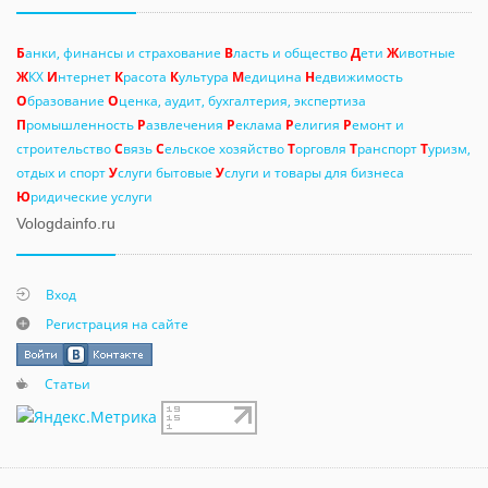
Б
анки, финансы и страхование
В
ласть и общество
Д
ети
Ж
ивотные
Ж
КХ
И
нтернет
К
расота
К
ультура
М
едицина
Н
едвижимость
О
бразование
О
ценка, аудит, бухгалтерия, экспертиза
П
ромышленность
Р
азвлечения
Р
еклама
Р
елигия
Р
емонт и
строительство
С
вязь
С
ельское хозяйство
Т
орговля
Т
ранспорт
Т
уризм,
отдых и спорт
У
слуги бытовые
У
слуги и товары для бизнеса
Ю
ридические услуги
Vologdainfo.ru
Вход
Регистрация на сайте
Статьи