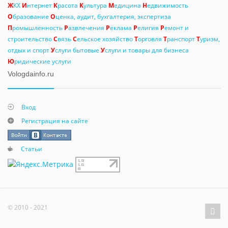
Ж
КХ
И
нтернет
К
расота
К
ультура
М
едицина
Н
едвижимость
О
бразование
О
ценка, аудит, бухгалтерия, экспертиза
П
ромышленность
Р
азвлечения
Р
еклама
Р
елигия
Р
емонт и
строительство
С
вязь
С
ельское хозяйство
Т
орговля
Т
ранспорт
Т
уризм,
отдых и спорт
У
слуги бытовые
У
слуги и товары для бизнеса
Ю
ридические услуги
Vologdainfo.ru
Вход
Регистрация на сайте
Статьи
© 2010 - 2021