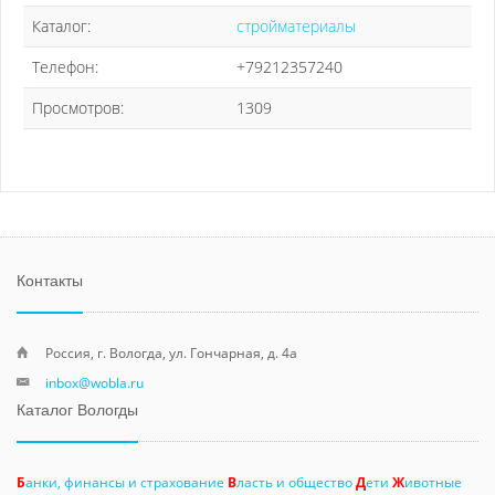
Каталог:
стройматериалы
Телефон:
+79212357240
Просмотров:
1309
Контакты
Россия, г. Вологда, ул. Гончарная, д. 4а
inbox@wobla.ru
Каталог Вологды
Б
анки, финансы и страхование
В
ласть и общество
Д
ети
Ж
ивотные