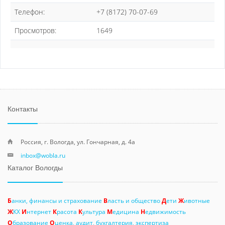
Телефон:
+7 (8172) 70-07-69
Просмотров:
1649
Контакты
Россия, г. Вологда, ул. Гончарная, д. 4а
inbox@wobla.ru
Каталог Вологды
Б
анки, финансы и страхование
В
ласть и общество
Д
ети
Ж
ивотные
Ж
КХ
И
нтернет
К
расота
К
ультура
М
едицина
Н
едвижимость
О
бразование
О
ценка, аудит, бухгалтерия, экспертиза