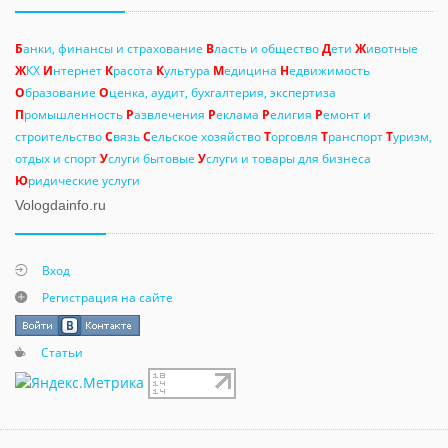
Б
анки, финансы и страхование
В
ласть и общество
Д
ети
Ж
ивотные
Ж
КХ
И
нтернет
К
расота
К
ультура
М
едицина
Н
едвижимость
О
бразование
О
ценка, аудит, бухгалтерия, экспертиза
П
ромышленность
Р
азвлечения
Р
еклама
Р
елигия
Р
емонт и
строительство
С
вязь
С
ельское хозяйство
Т
орговля
Т
ранспорт
Т
уризм,
отдых и спорт
У
слуги бытовые
У
слуги и товары для бизнеса
Ю
ридические услуги
Vologdainfo.ru
Вход
Регистрация на сайте
Статьи