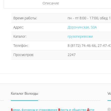
Описание
Время работы:
пн - пт 8:00 - 17:00, обед 1
Адрес:
Доронинская, 50А
Каталог:
грузоперевозки
Телефон:
8 (8172) 74-46-66, 27-47-4
Просмотров:
2247
Каталог Вологды
Vo
Б
анки, финансы и страхование
В
ласть и общество
Д
ети