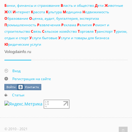
Б
анки, финансы и страхование
В
ласть и общество
Д
ети
Ж
ивотные
Ж
КХ
И
нтернет
К
расота
К
ультура
М
едицина
Н
едвижимость
О
бразование
О
ценка, аудит, бухгалтерия, экспертиза
П
ромышленность
Р
азвлечения
Р
еклама
Р
елигия
Р
емонт и
строительство
С
вязь
С
ельское хозяйство
Т
орговля
Т
ранспорт
Т
уризм,
отдых и спорт
У
слуги бытовые
У
слуги и товары для бизнеса
Ю
ридические услуги
Vologdainfo.ru
Вход
Регистрация на сайте
Статьи
© 2010 - 2021