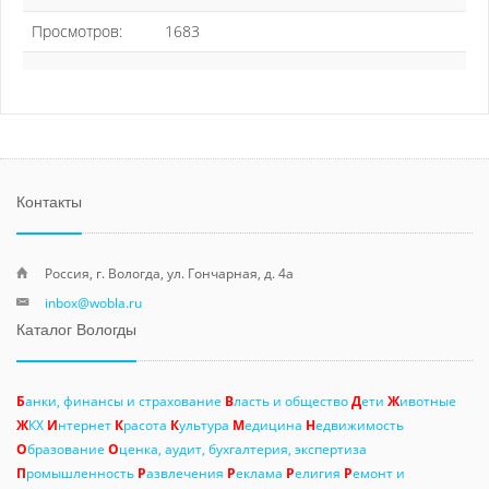
Просмотров:
1683
Контакты
Россия, г. Вологда, ул. Гончарная, д. 4а
inbox@wobla.ru
Каталог Вологды
Б
анки, финансы и страхование
В
ласть и общество
Д
ети
Ж
ивотные
Ж
КХ
И
нтернет
К
расота
К
ультура
М
едицина
Н
едвижимость
О
бразование
О
ценка, аудит, бухгалтерия, экспертиза
П
ромышленность
Р
азвлечения
Р
еклама
Р
елигия
Р
емонт и