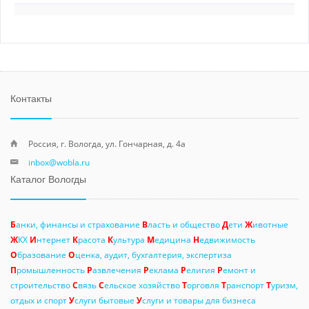
Контакты
Россия, г. Вологда, ул. Гончарная, д. 4а
inbox@wobla.ru
Каталог Вологды
Б
анки, финансы и страхование
В
ласть и общество
Д
ети
Ж
ивотные
Ж
КХ
И
нтернет
К
расота
К
ультура
М
едицина
Н
едвижимость
О
бразование
О
ценка, аудит, бухгалтерия, экспертиза
П
ромышленность
Р
азвлечения
Р
еклама
Р
елигия
Р
емонт и
строительство
С
вязь
С
ельское хозяйство
Т
орговля
Т
ранспорт
Т
уризм,
отдых и спорт
У
слуги бытовые
У
слуги и товары для бизнеса