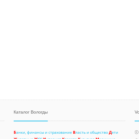
Каталог Вологды
Vo
Б
анки, финансы и страхование
В
ласть и общество
Д
ети