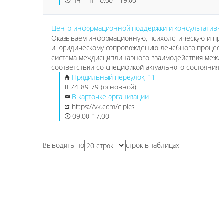
пн - пт 10:00 - 19:00
Центр информационной поддержки и консультатив
Оказываем информационную, психологическую и пр
и юридическому сопровождению лечебного процес
система междисциплинарного взаимодействия межд
соответствии со спецификой актуального состояния
Прядильный переулок, 11
74-89-79 (основной)
В карточке организации
https://vk.com/cipics
09.00-17.00
Выводить по
строк в таблицах