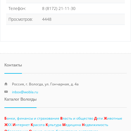
Телефон:
8 (8172) 21-11-30
Просмотров:
4448
Контакты
Россия, г. Вологда, ул. Гончарная, д. 4а
inbox@wobla.ru
Каталог Вологды
Б
анки, финансы и страхование
В
ласть и общество
Д
ети
Ж
ивотные
Ж
КХ
И
нтернет
К
расота
К
ультура
М
едицина
Н
едвижимость