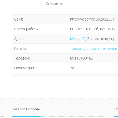
Описание
Сайт:
http://vk.com/club29323311
Время работы:
пн - пт 10-19; сб, вс: 10-17.
Адрес:
Мира, 12
, 2 этаж, вход чер
Каталог:
товары для шитья, вязания
Телефон:
89115483183
Просмотров:
3856
Каталог Вологды
Vo