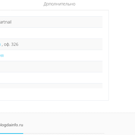
Дополнительно
rtnail
)
, оф. 326
ия
logdainfo.ru