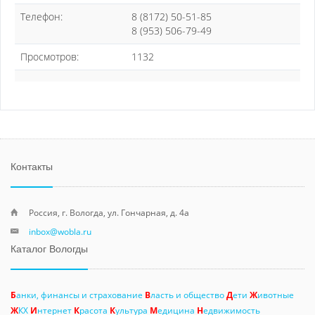
Телефон:
8 (8172) 50-51-85
8 (953) 506-79-49
Просмотров:
1132
Контакты
Россия, г. Вологда, ул. Гончарная, д. 4а
inbox@wobla.ru
Каталог Вологды
Б
анки, финансы и страхование
В
ласть и общество
Д
ети
Ж
ивотные
Ж
КХ
И
нтернет
К
расота
К
ультура
М
едицина
Н
едвижимость