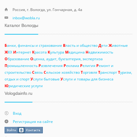
Россия, г. Вологда, ул. Гончарная, д. 4а
inbox@wobla.ru
Каталог Вологды
Б
анки, финансы и страхование
В
ласть и общество
Д
ети
Ж
ивотные
Ж
КХ
И
нтернет
К
расота
К
ультура
М
едицина
Н
едвижимость
О
бразование
О
ценка, аудит, бухгалтерия, экспертиза
П
ромышленность
Р
азвлечения
Р
еклама
Р
елигия
Р
емонт и
строительство
С
вязь
С
ельское хозяйство
Т
орговля
Т
ранспорт
Т
уризм,
отдых и спорт
У
слуги бытовые
У
слуги и товары для бизнеса
Ю
ридические услуги
Vologdainfo.ru
Вход
Регистрация на сайте