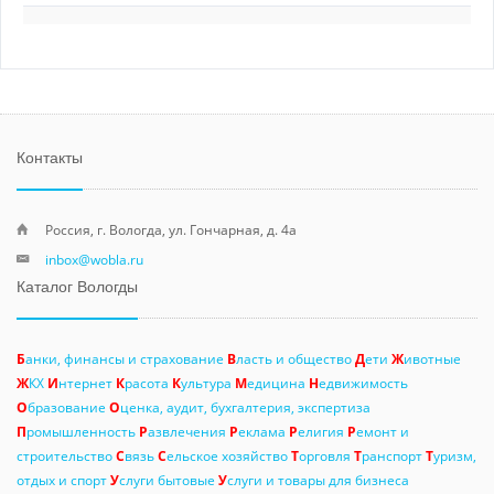
Контакты
Россия, г. Вологда, ул. Гончарная, д. 4а
inbox@wobla.ru
Каталог Вологды
Б
анки, финансы и страхование
В
ласть и общество
Д
ети
Ж
ивотные
Ж
КХ
И
нтернет
К
расота
К
ультура
М
едицина
Н
едвижимость
О
бразование
О
ценка, аудит, бухгалтерия, экспертиза
П
ромышленность
Р
азвлечения
Р
еклама
Р
елигия
Р
емонт и
строительство
С
вязь
С
ельское хозяйство
Т
орговля
Т
ранспорт
Т
уризм,
отдых и спорт
У
слуги бытовые
У
слуги и товары для бизнеса