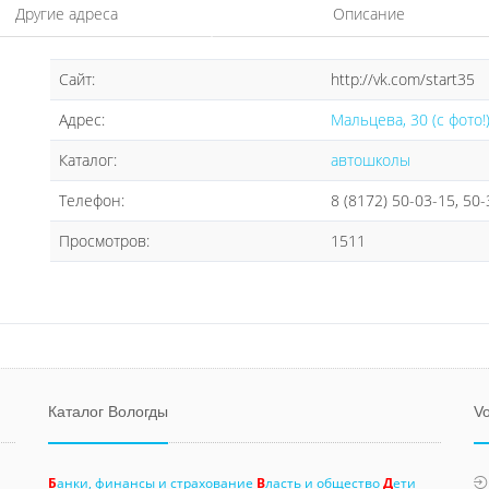
Другие адреса
Описание
Сайт:
http://vk.com/start35
Адрес:
Мальцева, 30 (с фото!
Каталог:
автошколы
Телефон:
8 (8172) 50-03-15, 50
Просмотров:
1511
Каталог Вологды
Vo
Б
анки, финансы и страхование
В
ласть и общество
Д
ети