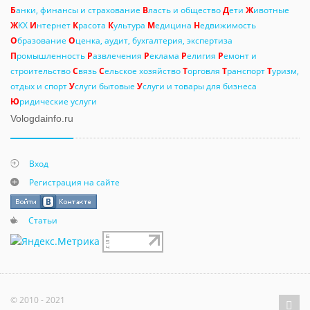
Б
анки, финансы и страхование
В
ласть и общество
Д
ети
Ж
ивотные
Ж
КХ
И
нтернет
К
расота
К
ультура
М
едицина
Н
едвижимость
О
бразование
О
ценка, аудит, бухгалтерия, экспертиза
П
ромышленность
Р
азвлечения
Р
еклама
Р
елигия
Р
емонт и
строительство
С
вязь
С
ельское хозяйство
Т
орговля
Т
ранспорт
Т
уризм,
отдых и спорт
У
слуги бытовые
У
слуги и товары для бизнеса
Ю
ридические услуги
Vologdainfo.ru
Вход
Регистрация на сайте
Статьи
© 2010 - 2021