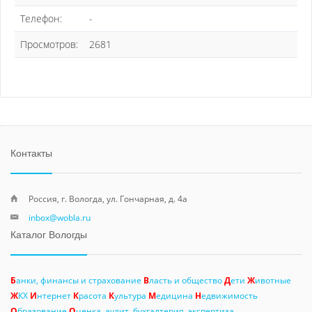
Телефон:
-
Просмотров:
2681
Контакты
Россия, г. Вологда, ул. Гончарная, д. 4а
inbox@wobla.ru
Каталог Вологды
Б
анки, финансы и страхование
В
ласть и общество
Д
ети
Ж
ивотные
Ж
КХ
И
нтернет
К
расота
К
ультура
М
едицина
Н
едвижимость
О
бразование
О
ценка, аудит, бухгалтерия, экспертиза